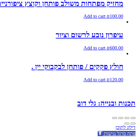
מחזיק מפתחות משולב פותחן וקוצץ ציפורניי
Add to cart
₪
100.00
עיפרון נובע לרשום וציור
Add to cart
₪
600.00
חולץ פקקים / פותחן לבקבוקי יין .
Add to cart
₪
120.00
תכנות ובנייה: גלי דוב
דילוג לתוכן
פתח סרגל נגישות