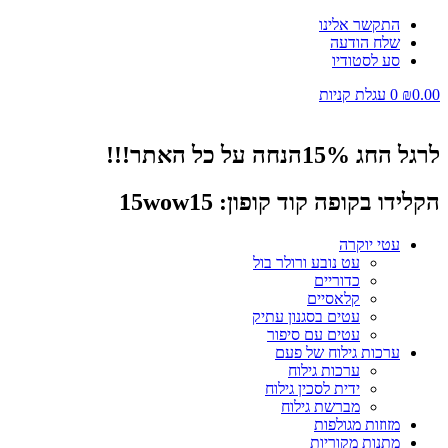
דלג
התקשר אלינו
לתוכן
שלח הודעה
סע לסטודיו
0.00
₪
0
עגלת קניות
לרגל החג 15%הנחה על כל האתר!!!
הקלידו בקופה קוד קופון: 15wow15
עטי יוקרה
עט נובע ורולר בול
כדוריים
קלאסיים
עטים בסגנון עתיק
עטים עם סיפור
ערכות גילוח של פעם
ערכות גילוח
ידית לסכין גילוח
מברשת גילוח
מזוזות מגולפות
מתנות מקוריות