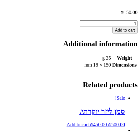
₪
150.00
פותחן
בקבוקים
Add to cart
אלגנטי
עם
Additional information
ידית
צבעונית
-
35 g
Weight
עבודת
150 × 18 mm
Dimensions
יד.
quantity
Related products
Sale!
סמן ליזר יוקרתי.
Add to cart
₪
450.00
₪
500.00